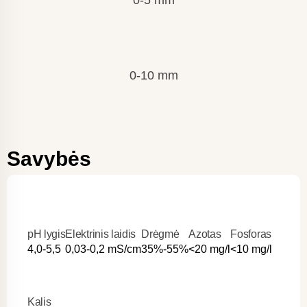
0-5 mm
0-10 mm
Savybės
pH lygis
Elektrinis laidis
Drėgmė
Azotas
Fosforas
4,0-5,5
0,03-0,2 mS/cm
35%-55%
<20 mg/l
<10 mg/l
Kalis