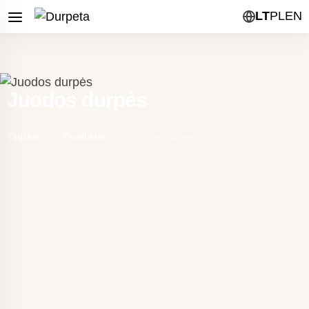
LT
PL
EN
Juodos durpės
Titulinis
Produktai
Juodos durpės