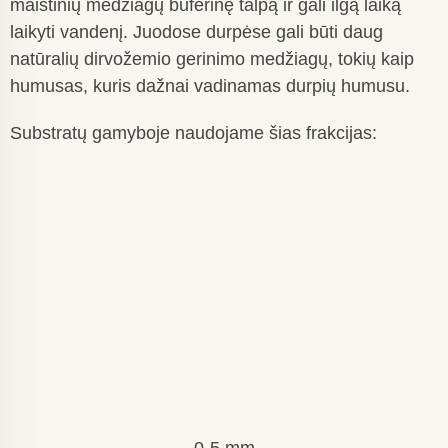
maistinių medžiagų buferinę talpą ir gali ilgą laiką
laikyti vandenį. Juodose durpėse gali būti daug
natūralių dirvožemio gerinimo medžiagų, tokių kaip
humusas, kuris dažnai vadinamas durpių humusu.
Substratų gamyboje naudojame šias frakcijas: