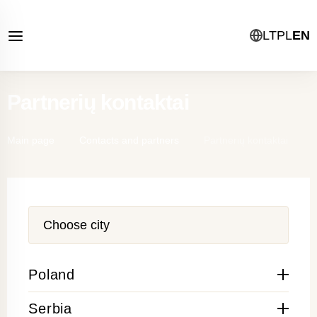
LT
PL
EN
Partnerių kontaktai
Main page
Contacts and partners
Partnerių kontaktai
City
Poland
Serbia